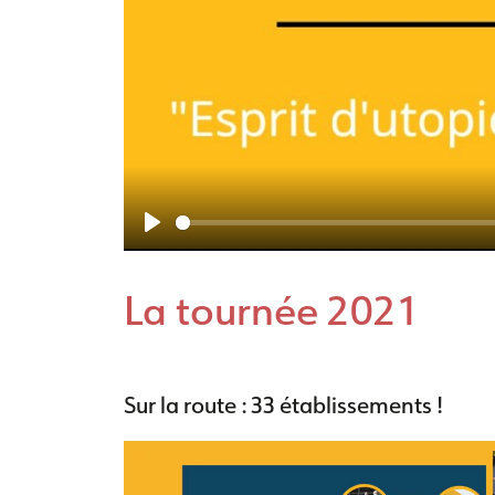
P
l
La tournée 2021
a
y
Sur la route : 33 établissements !