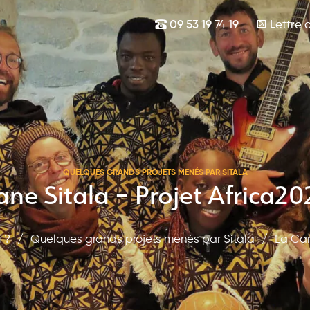
09 53 19 74 19
Lettre d
QUELQUES GRANDS PROJETS MENÉS PAR SITALA
ne Sitala – Projet Africa2
i ?
/
Quelques grands projets menés par Sitala
/
La Car