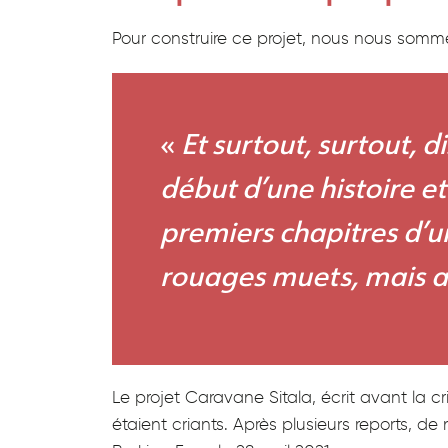
pédagogiques
contacter
Création
Pour construire ce projet, nous nous somme
de
spectacles
collectifs
La
«
Et surtout, surtout, d
caravane
Sitala
début d’une histoire et
–
En
premiers chapitres d’u
route
vers
rouages muets, mais au
la
citoyenneté
internationale
!
Nos
Le projet Caravane Sitala, écrit avant la cr
formules
étaient criants. Après plusieurs reports, de
d’interventions