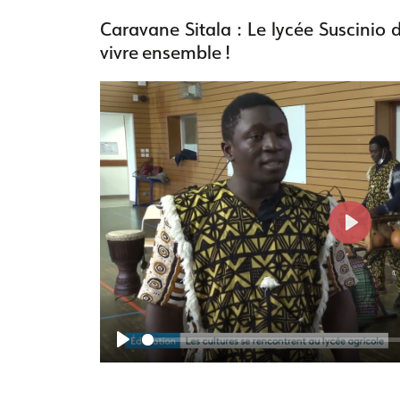
Caravane Sitala : Le lycée Suscinio d
vivre ensemble !
P
l
a
y
P
l