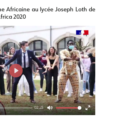
e Africaine au lycée Joseph Loth de
Africa 2020
P
l
a
y
02:15
M
E
u
n