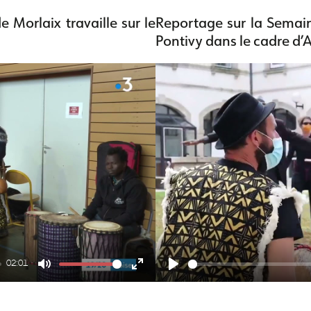
e Morlaix travaille sur le
Reportage sur la Semain
Pontivy dans le cadre d’
02:01
M
E
P
u
n
l