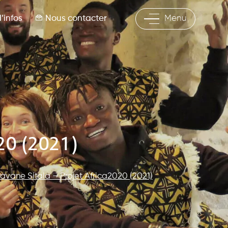
’infos
Nous contacter
Menu
020 (2021)
avane Sitala – Projet Africa2020 (2021)