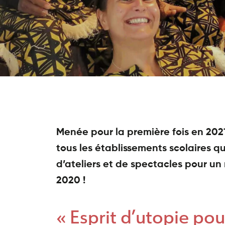
la
d’activité
Sitala
Jeunesse
du
Nos
Interventions
Faso
actualités
en
Nos
milieu
partenaires
médico-
social
Les
&
ateliers
handicap
et
rencontres
Interventions
Danse
auprès
Menée pour la première fois en 202
et
des
percussions
séniors
tous les établissements scolaires q
en
d’ateliers et de spectacles pour un
Nos
Morbihan
outils
2020 !
Toutes
pédagogiques
les
Nos
vidéos
« Esprit d’utopie po
ateliers
Nous