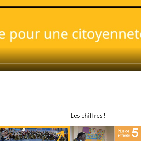
y
Les chiffres !