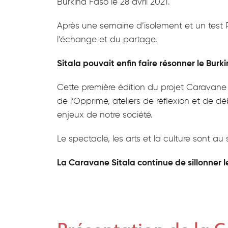
Burkina Faso le 28 avril 2021.
Séance
et/ou
Après une semaine d’isolement et un test P
cycles
l’échange et du partage.
de
séances
Sitala pouvait enfin faire résonner le Burk
Concerts
pédagogiques
Cette première édition du projet Caravane Sit
Journée
de l’Opprimé, ateliers de réflexion et de dé
Africaine
enjeux de notre société.
Voyagez
ensemble
Le spectacle, les arts et la culture sont au 
–
La
La Caravane Sitala continue de sillonner l
Semaine
africaine