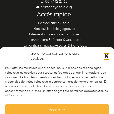
06 77 12 27 62
contact@sitala.org
Accès rapide
L’association SItala
Nos outils pédagogiques
Interventions en milieu scolaire
Interventions Enfance & Jeunesse
Interventions médico-social & handicap
Interventions auprès des séniors
Gérer le consentement aux
Nous soutenir
cookies
Adhérer à l’association SITALA
Pour offrir les meilleures expériences, nous utilisons des technologies
Faites un don à Sitala !
telles que les cookies pour stocker et/ou accéder aux informations des
appareils. Le fait de consentir à ces technologies nous permettra de
Abonnez-vous à notre lettre d’infos « On est où là ? »
traiter des données telles que le comportement de navigation ou les ID
Vous souhaitez devenir une entreprise mécène ?
uniques sur ce site. Le fait de ne pas consentir ou de retirer son
Nous contacter
consentement peut avoir un effet négatif sur certaines caractéristiques
et fonctions.
Accepter