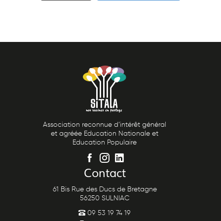
Éducation
à
la
citoyenneté
et
solidarité
internationale
Le
programme
Éducation
par
Association reconnue d’intérêt général
la
et agréée Education Nationale et
culture
Education Populaire
Centre
culturel
Contact
Sitala
du
61 Bis Rue des Ducs de Bretagne
56250 SULNIAC
Faso
09 53 19 74 19