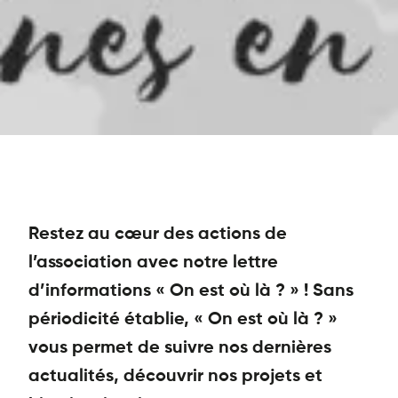
d’activité
Nos
actualités
Nos
partenaires
Les
ateliers
et
rencontres
Danse
Restez au cœur des actions de
et
l’association avec notre lettre
percussions
en
d’informations « On est où là ? » ! Sans
Morbihan
périodicité établie, « On est où là ? »
Toutes
vous permet de suivre nos dernières
les
vidéos
actualités, découvrir nos projets et
Nous