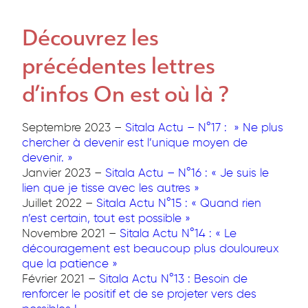
pédagogiques
Découvrez les
Création
de
précédentes lettres
spectacles
collectifs
d’infos On est où là ?
La
caravane
Septembre 2023 –
Sitala Actu – N°17 : » Ne plus
Sitala
chercher à devenir est l’unique moyen de
–
devenir. »
En
Janvier 2023 –
Sitala Actu – N°16 : « Je suis le
route
lien que je tisse avec les autres »
vers
Juillet 2022 –
Sitala Actu N°15 : « Quand rien
la
n’est certain, tout est possible »
citoyenneté
Novembre 2021 –
Sitala Actu N°14 : « Le
internationale
découragement est beaucoup plus douloureux
!
que la patience »
Nos
Février 2021 –
Sitala Actu N°13 : Besoin de
formules
renforcer le positif et de se projeter vers des
d’interventions